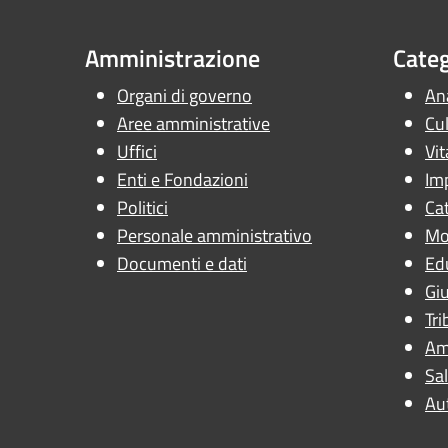
Amministrazione
Categ
Organi di governo
Ana
Aree amministrative
Cul
Uffici
Vit
Enti e Fondazioni
Im
Politici
Cat
Personale amministrativo
Mob
Documenti e dati
Ed
Giu
Tri
Am
Sal
Au