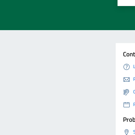
Cont
Prob