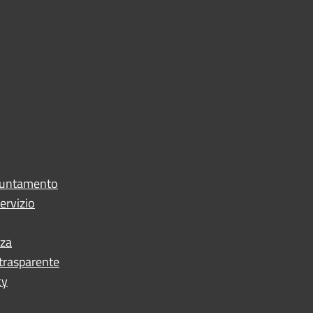
puntamento
ervizio
nza
trasparente
cy