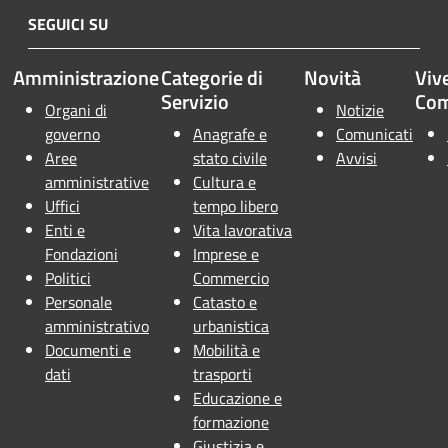
SEGUICI SU
Amministrazione
Categorie di
Novità
Vive
Servizio
Co
Organi di
Notizie
governo
Anagrafe e
Comunicati
Aree
stato civile
Avvisi
amministrative
Cultura e
Uffici
tempo libero
Enti e
Vita lavorativa
Fondazioni
Imprese e
Politici
Commercio
Personale
Catasto e
amministrativo
urbanistica
Documenti e
Mobilità e
dati
trasporti
Educazione e
formazione
Giustizia e