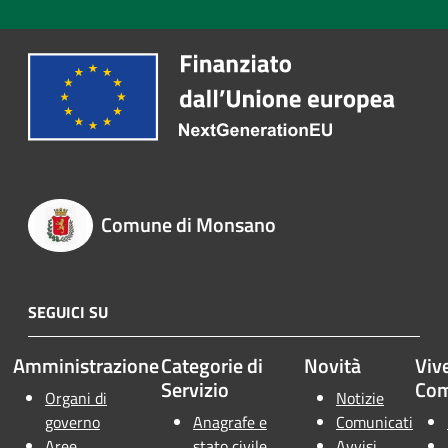
Comune di Monsano
SEGUICI SU
Amministrazione
Categorie di
Novità
Vive
Servizio
Co
Organi di
Notizie
governo
Anagrafe e
Comunicati
Aree
stato civile
Avvisi