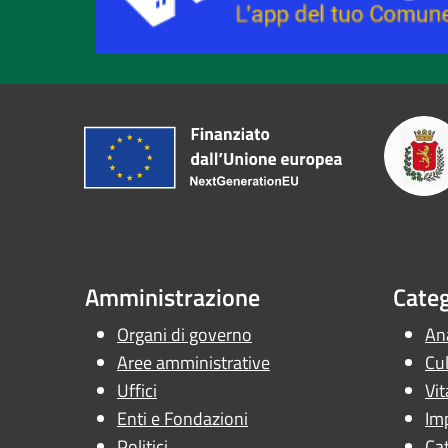
Amministrazione
Categ
Organi di governo
Ana
Aree amministrative
Cul
Uffici
Vit
Enti e Fondazioni
Im
Politici
Cat