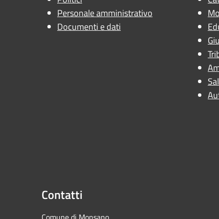
Personale amministrativo
Mob
Documenti e dati
Ed
Giu
Tri
Am
Sal
Au
Contatti
Comune di Mons