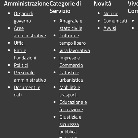
Amministrazione
Categorie di
Novità
Vive
Servizio
Co
Organi di
Notizie
governo
Anagrafe e
Comunicati
Aree
stato civile
Avvisi
amministrative
Cultura e
Uffici
tempo libero
Enti e
Vita lavorativa
Fondazioni
Imprese e
Politici
Commercio
Personale
Catasto e
amministrativo
urbanistica
Documenti e
Mobilità e
dati
trasporti
Educazione e
formazione
Giustizia e
sicurezza
pubblica