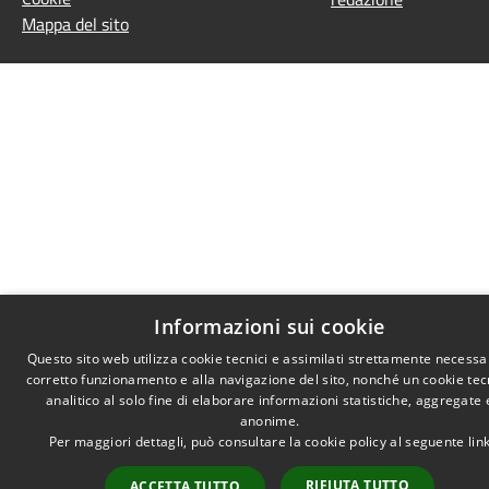
Mappa del sito
Informazioni sui cookie
Questo sito web utilizza cookie tecnici e assimilati strettamente necessar
corretto funzionamento e alla navigazione del sito, nonché un cookie tec
analitico al solo fine di elaborare informazioni statistiche, aggregate 
anonime.
Per maggiori dettagli, può consultare la cookie policy al seguente
lin
RIFIUTA TUTTO
ACCETTA TUTTO