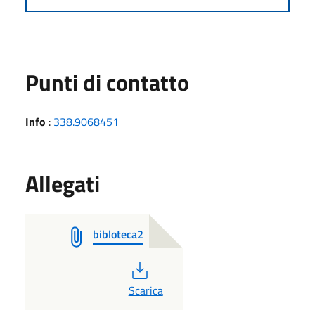
Punti di contatto
Info
:
338.9068451
Allegati
bibloteca2
PDF
Scarica