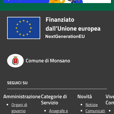
Comune di Monsano
SEGUICI SU
Amministrazione
Categorie di
Novità
Vive
Servizio
Co
Organi di
Notizie
governo
Anagrafe e
Comunicati