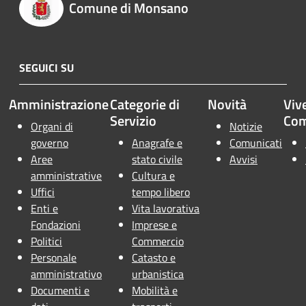
Comune di Monsano
SEGUICI SU
Amministrazione
Categorie di
Novità
Vive
Servizio
Co
Organi di
Notizie
governo
Anagrafe e
Comunicati
Aree
stato civile
Avvisi
amministrative
Cultura e
Uffici
tempo libero
Enti e
Vita lavorativa
Fondazioni
Imprese e
Politici
Commercio
Personale
Catasto e
amministrativo
urbanistica
Documenti e
Mobilità e