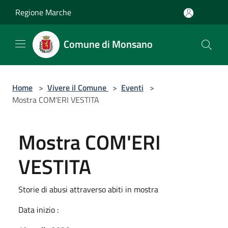
Salta al contenuto principale
Regione Marche
Comune di Monsano
Home
>
Vivere il Comune
>
Eventi
>
Mostra COM'ERI VESTITA
Mostra COM'ERI
VESTITA
Storie di abusi attraverso abiti in mostra
Data inizio :