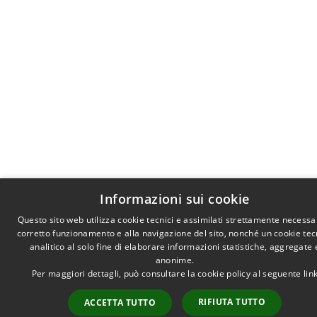
Informazioni sui cookie
Questo sito web utilizza cookie tecnici e assimilati strettamente necessar
corretto funzionamento e alla navigazione del sito, nonché un cookie tec
analitico al solo fine di elaborare informazioni statistiche, aggregate 
anonime.
Per maggiori dettagli, può consultare la cookie policy al seguente
lin
RIFIUTA TUTTO
ACCETTA TUTTO