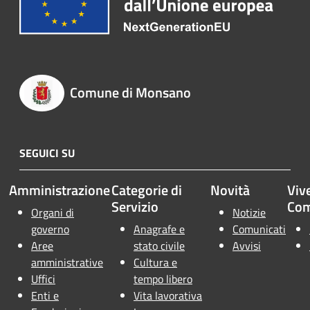
Comune di Monsano
SEGUICI SU
Amministrazione
Categorie di
Novità
Vive
Servizio
Co
Organi di
Notizie
governo
Anagrafe e
Comunicati
Aree
stato civile
Avvisi
amministrative
Cultura e
Uffici
tempo libero
Enti e
Vita lavorativa