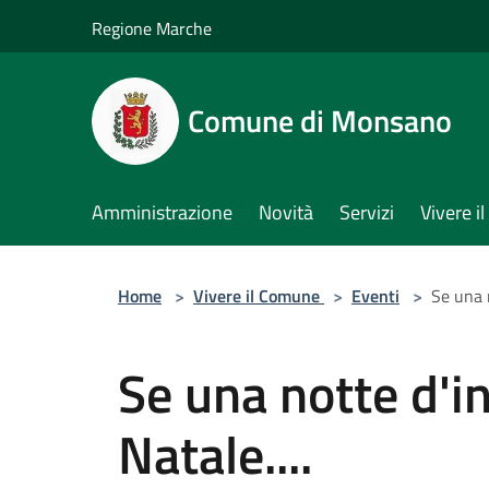
Salta al contenuto principale
Regione Marche
Comune di Monsano
Amministrazione
Novità
Servizi
Vivere 
Home
>
Vivere il Comune
>
Eventi
>
Se una 
Se una notte d'
Natale....