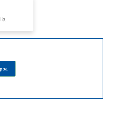
lia
appa