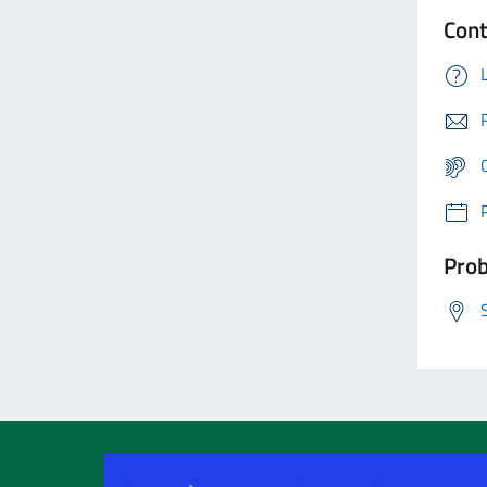
Cont
Prob