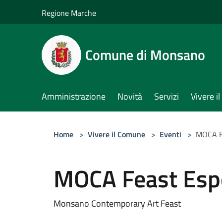
Salta al contenuto principale
Regione Marche
Comune di Monsano
Amministrazione
Novità
Servizi
Vivere 
Home
>
Vivere il Comune
>
Eventi
>
MOCA Fe
MOCA Feast Espo
Monsano Contemporary Art Feast