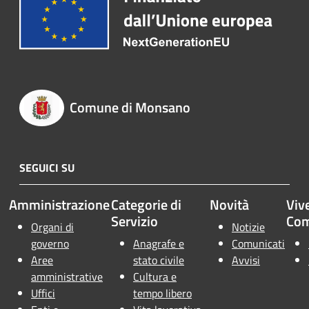
Comune di Monsano
SEGUICI SU
Amministrazione
Categorie di
Novità
Vive
Servizio
Co
Organi di
Notizie
governo
Anagrafe e
Comunicati
Aree
stato civile
Avvisi
amministrative
Cultura e
Uffici
tempo libero