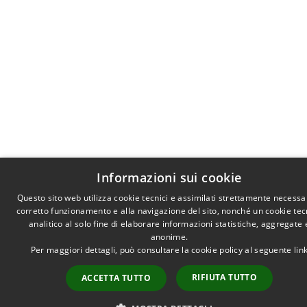
Informazioni sui cookie
Questo sito web utilizza cookie tecnici e assimilati strettamente necessar
corretto funzionamento e alla navigazione del sito, nonché un cookie tec
analitico al solo fine di elaborare informazioni statistiche, aggregate 
anonime.
Per maggiori dettagli, può consultare la cookie policy al seguente
lin
RIFIUTA TUTTO
ACCETTA TUTTO