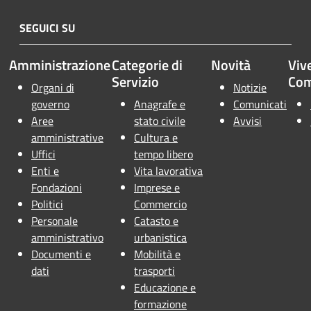
SEGUICI SU
Amministrazione
Categorie di
Novità
Vive
Servizio
Co
Organi di
Notizie
governo
Anagrafe e
Comunicati
Aree
stato civile
Avvisi
amministrative
Cultura e
Uffici
tempo libero
Enti e
Vita lavorativa
Fondazioni
Imprese e
Politici
Commercio
Personale
Catasto e
amministrativo
urbanistica
Documenti e
Mobilità e
dati
trasporti
Educazione e
formazione