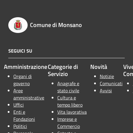
Comune di Monsano
SEGUICI SU
Amministrazione
Categorie di
Novità
Vive
Servizio
Co
Organi di
Notizie
governo
Anagrafe e
Comunicati
Aree
stato civile
Avvisi
amministrative
Cultura e
Uffici
tempo libero
Enti e
Vita lavorativa
Fondazioni
Imprese e
Politici
Commercio