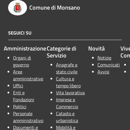
Comune di Monsano
SEGUICI SU
Amministrazione
Categorie di
Novità
Vive
Servizio
Co
Organi di
Notizie
governo
Anagrafe e
Comunicati
Aree
stato civile
Avvisi
amministrative
Cultura e
Uffici
tempo libero
Enti e
Vita lavorativa
Fondazioni
Imprese e
Politici
Commercio
Personale
Catasto e
amministrativo
urbanistica
Documenti e
Mobilità e