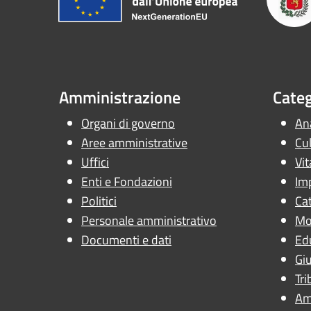
Amministrazione
Categ
Organi di governo
Ana
Aree amministrative
Cul
Uffici
Vit
Enti e Fondazioni
Im
Politici
Cat
Personale amministrativo
Mob
Documenti e dati
Ed
Giu
Tri
Am