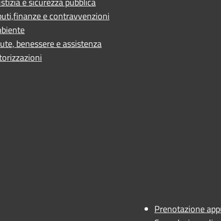
stizia e sicurezza pubblica
buti,finanze e contravvenzioni
biente
ute, benessere e assistenza
torizzazioni
ano
 - AN
Prenotazione ap