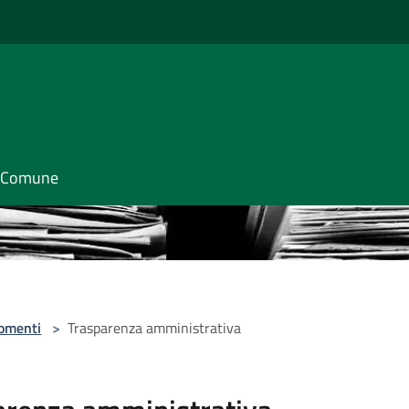
il Comune
omenti
>
Trasparenza amministrativa