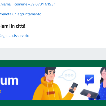
Chiama il comune +39 0731 61931
Prenota un appuntamento
lemi in città
Segnala disservizio