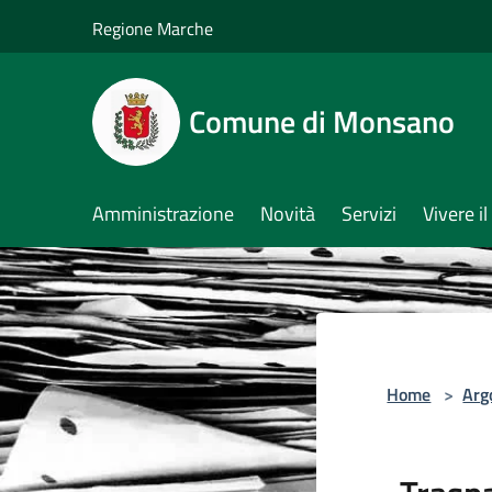
Salta al contenuto principale
Regione Marche
Comune di Monsano
Amministrazione
Novità
Servizi
Vivere 
Home
>
Arg