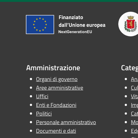
Amministrazione
Categ
Organi di governo
Ana
Aree amministrative
Cul
Uffici
Vit
Enti e Fondazioni
Im
Politici
Cat
Personale amministrativo
Mob
Documenti e dati
Ed