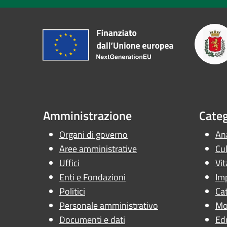
Amministrazione
Categ
Organi di governo
Ana
Aree amministrative
Cul
Uffici
Vit
Enti e Fondazioni
Im
Politici
Cat
Personale amministrativo
Mob
Documenti e dati
Ed