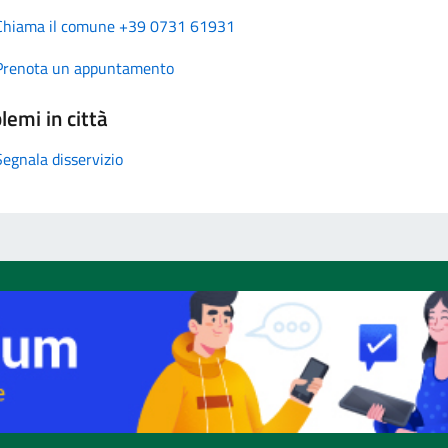
Chiama il comune +39 0731 61931
Prenota un appuntamento
lemi in città
Segnala disservizio