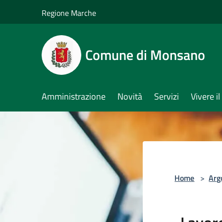
Salta al contenuto principale
Regione Marche
Comune di Monsano
Amministrazione
Novità
Servizi
Vivere 
Home
>
Arg