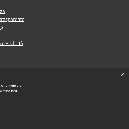
nza
trasparente
cy
ccessibilità
×
nzionamento e
nformazioni
Municipium
Accesso redazione
i Monsano • Powered by
•