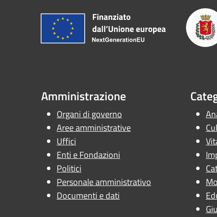
Amministrazione
Categ
Organi di governo
Ana
Aree amministrative
Cul
Uffici
Vit
Enti e Fondazioni
Im
Politici
Cat
Personale amministrativo
Mob
Documenti e dati
Ed
Giu