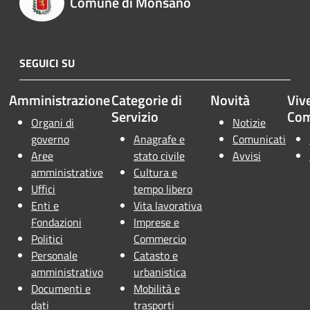
Comune di Monsano
SEGUICI SU
Amministrazione
Categorie di
Novità
Vive
Servizio
Co
Organi di
Notizie
governo
Anagrafe e
Comunicati
Aree
stato civile
Avvisi
amministrative
Cultura e
Uffici
tempo libero
Enti e
Vita lavorativa
Fondazioni
Imprese e
Politici
Commercio
Personale
Catasto e
amministrativo
urbanistica
Documenti e
Mobilità e
dati
trasporti