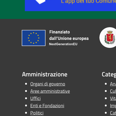
Amministrazione
Categ
Organi di governo
Ana
Aree amministrative
Cul
Uffici
Vit
Enti e Fondazioni
Im
Politici
Cat