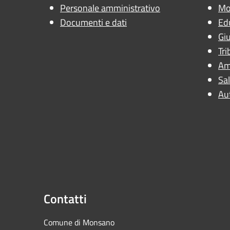
Personale amministrativo
Mob
Documenti e dati
Ed
Giu
Tri
Am
Sal
Au
Contatti
Comune di Mons