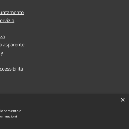
puntamento
ervizio
nza
trasparente
cy
ccessibilità
×
nzionamento e
nformazioni